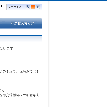
プ
たします
終了の予定で、現時点では予
が、
況や交通機関への影響も考