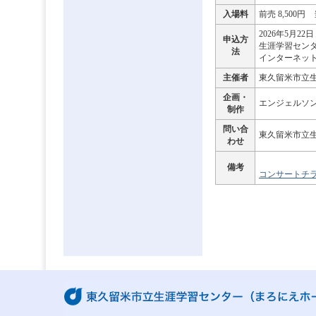
入場料
前売 8,500円 
2026年5月22
申込方
生涯学習センター
法
インターネット：イ
主催者
東久留米市立
企画・
エンジェルソ
制作
問い合
東久留米市立
わせ
備考
コンサートチ