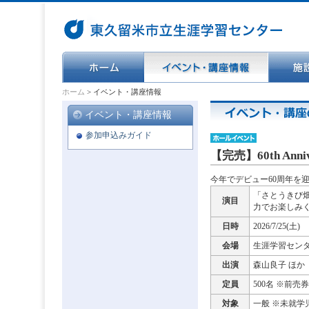
ホーム
>
イベント・講座情報
イベント・講座情報
参加申込みガイド
【完売】60th Anniv
今年でデビュー60周年を
「さとうきび
演目
力でお楽しみ
日時
2026/7/25(
会場
生涯学習センタ
出演
森山良子 ほか
定員
500名 ※前
対象
一般 ※未就学