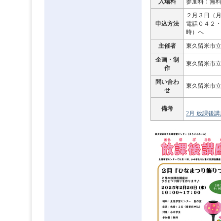
入場料
参加料：無
２月３日（
申込方法
電話０４２
時）へ
主催者
東久留米市
企画・制
東久留米市
作
問い合わ
東久留米市
せ
備考
2月 放課後