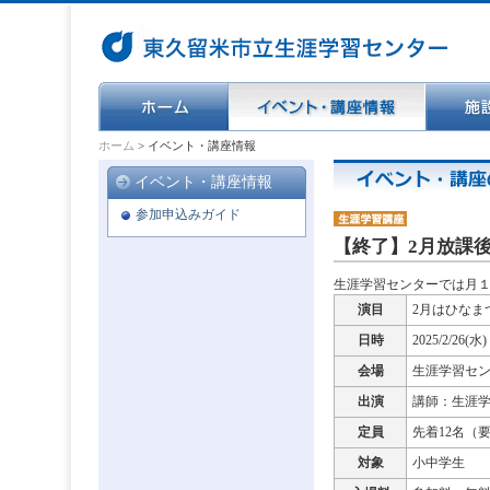
ホーム
>
イベント・講座情報
イベント・講座情報
参加申込みガイド
【終了】2月放課
生涯学習センターでは月
演目
2月はひなま
日時
2025/2/26
会場
生涯学習セ
出演
講師：生涯学
定員
先着12名（
対象
小中学生